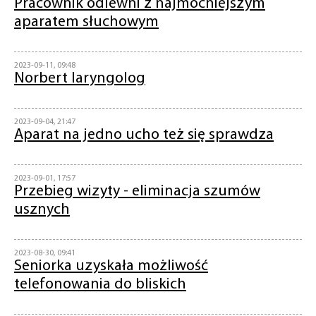
Pracownik odlewni z najmocniejszym
aparatem słuchowym
2023-09-11, 09:48
Norbert laryngolog
2023-09-04, 21:47
Aparat na jedno ucho też się sprawdza
2023-09-01, 17:57
Przebieg wizyty - eliminacja szumów
usznych
2023-08-30, 09:41
Seniorka uzyskała możliwość
telefonowania do bliskich