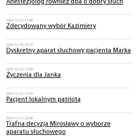
Anestezjolog również dba o dobry słuch
2023-12-21, 21:40
Zdecydowany wybór Kazimiery
2023-12-15, 22:13
Dyskretny aparat słuchowy pacjenta Marka
2023-12-13, 12:28
Życzenia dla Janka
2023-12-12, 11:39
Pacjent lokalnym patriotą
2023-12-11, 22:09
Trafna decyzja Mirosławy o wyborze
aparatu słuchowego