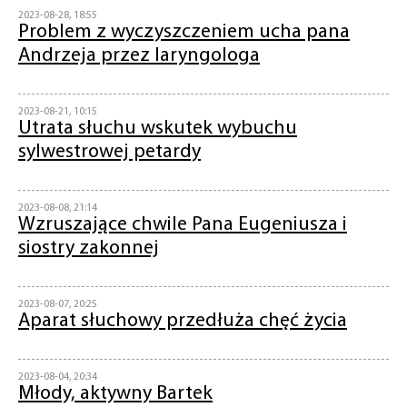
2023-08-28, 18:55
Problem z wyczyszczeniem ucha pana
Andrzeja przez laryngologa
2023-08-21, 10:15
Utrata słuchu wskutek wybuchu
sylwestrowej petardy
2023-08-08, 21:14
Wzruszające chwile Pana Eugeniusza i
siostry zakonnej
2023-08-07, 20:25
Aparat słuchowy przedłuża chęć życia
2023-08-04, 20:34
Młody, aktywny Bartek