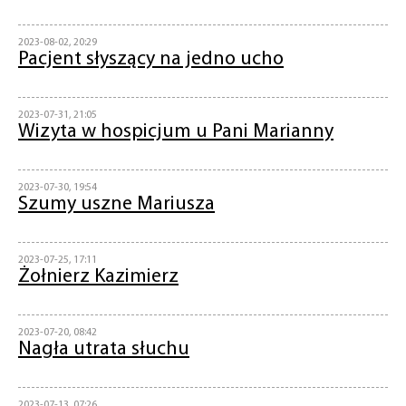
2023-08-02, 20:29
Pacjent słyszący na jedno ucho
2023-07-31, 21:05
Wizyta w hospicjum u Pani Marianny
2023-07-30, 19:54
Szumy uszne Mariusza
2023-07-25, 17:11
Żołnierz Kazimierz
2023-07-20, 08:42
Nagła utrata słuchu
2023-07-13, 07:26