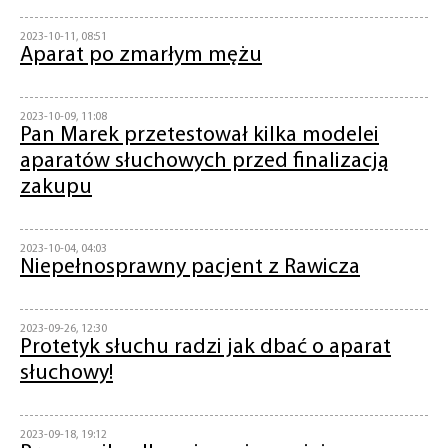
2023-10-11, 08:51
Aparat po zmarłym mężu
2023-10-09, 11:08
Pan Marek przetestował kilka modelei
aparatów słuchowych przed finalizacją
zakupu
2023-10-04, 04:03
Niepełnosprawny pacjent z Rawicza
2023-09-26, 12:30
Protetyk słuchu radzi jak dbać o aparat
słuchowy!
2023-09-18, 19:12