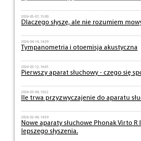
2026-05-07, 15:00
Dlaczego słyszę, ale nie rozumiem mow
2026-04-14, 14:39
Tympanometria i otoemisja akustyczna
2026-03-12, 16:01
Pierwszy aparat słuchowy - czego się s
2026-03-04, 10:52
Ile trwa przyzwyczajenie do aparatu s
2026-02-04, 14:59
Nowe aparaty słuchowe Phonak Virto R I
lepszego słyszenia.