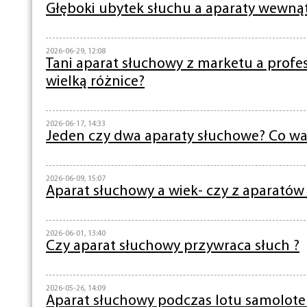
Głęboki ubytek słuchu a aparaty wewnąt
2026-06-29, 12:08
Tani aparat słuchowy z marketu a profes
wielką różnice?
2026-06-17, 14:33
Jeden czy dwa aparaty słuchowe? Co wa
2026-06-09, 15:07
Aparat słuchowy a wiek- czy z aparatów 
2026-06-01, 13:40
Czy aparat słuchowy przywraca słuch ?
2026-05-26, 14:09
Aparat słuchowy podczas lotu samolot