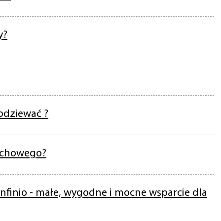
y?
podziewać ?
łuchowego?
nfinio - małe, wygodne i mocne wsparcie dla