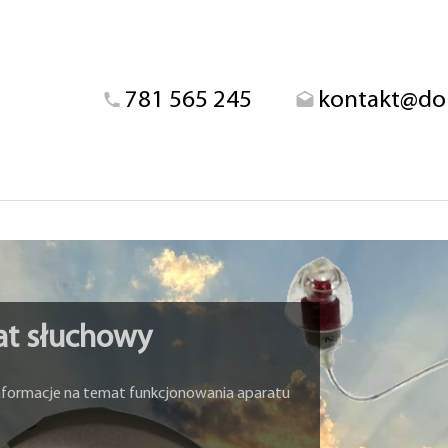
781 565 245
kontakt@dob
rat słuchowy
informacje na temat funkcjonowania aparatu