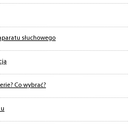
 aparatu słuchowego
cją
erie? Co wybrać?
hu