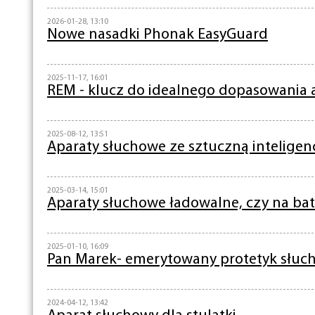
2026-01-28, 13:10
Nowe nasadki Phonak EasyGuard
2025-11-17, 16:01
REM - klucz do idealnego dopasowania
2025-08-12, 13:51
Aparaty słuchowe ze sztuczną inteligen
2025-03-14, 15:01
Aparaty słuchowe ładowalne, czy na bat
2025-01-10, 16:09
Pan Marek- emerytowany protetyk słuc
2024-04-12, 13:42