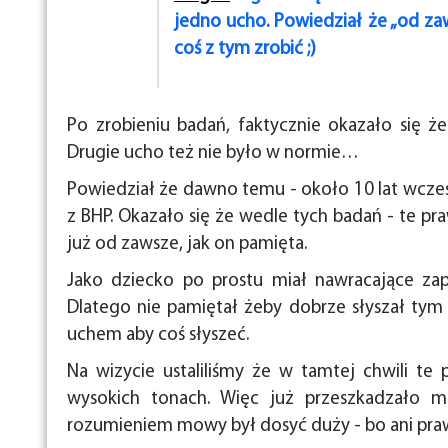
jedno ucho. Powiedział że „od za
coś z tym zrobić ;)
Po zrobieniu badań, faktycznie okazało się 
Drugie ucho też nie było w normie…
Powiedział że dawno temu - około 10 lat wcześn
z BHP. Okazało się że wedle tych badań - te p
już od zawsze, jak on pamięta.
Jako dziecko po prostu miał nawracające zap
Dlatego nie pamiętał żeby dobrze słyszał ty
uchem aby coś słyszeć.
Na wizycie ustaliliśmy że w tamtej chwili t
wysokich tonach. Więc już przeszkadzało 
rozumieniem mowy był dosyć duży - bo ani prawe