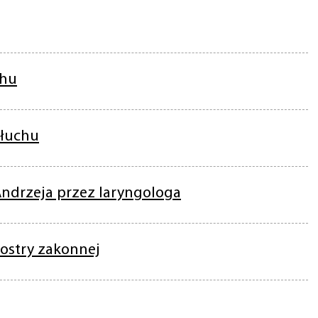
chu
słuchu
ndrzeja przez laryngologa
iostry zakonnej