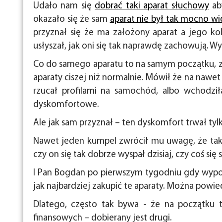
Udało nam się
dobrać taki aparat słuchowy
ab
okazało się że sam
aparat nie był tak mocno w
przyznał się że ma założony aparat a jego kol
usłyszał, jak oni się tak naprawdę zachowują. Wy
Co do samego aparatu to na samym początku, z
aparaty ciszej niż normalnie. Mówił że na nawet 
rzucał profilami na samochód, albo wchodziła
dyskomfortowe.
Ale jak sam przyznał – ten dyskomfort trwał tylko
Nawet jeden kumpel zwrócił mu uwagę, że tak si
czy on się tak dobrze wyspał dzisiaj, czy coś się 
I Pan Bogdan po pierwszym tygodniu gdy wypoż
jak najbardziej zakupić te aparaty. Można powied
Dlatego, często tak bywa - że na początku t
finansowych – dobierany jest drugi.