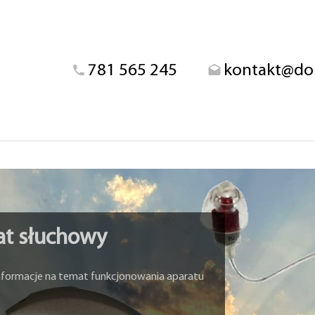
781 565 245
kontakt@dob
rat słuchowy
informacje na temat funkcjonowania aparatu