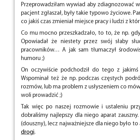
Przeprowadziłam wywiad aby zdiagnozować w 
pacjent zgłaszał, były takie typowo życiowe. P
co jakiś czas zmieniał miejsce pracy i ludzi z kt
Co mu mocno przeszkadzało, to to, że np. gdy 
Opowiadał że niestety przez swój słaby słu
pracowników… A jak sam tłumaczył środowis
humoru ;)
On oczywiście podchodził do tego z jakim
Wspominał też że np. podczas częstych podróż
rozmów, lub ma problem z usłyszeniem co mówi 
woli prowadzić ;)
Tak więc po naszej rozmowie i ustaleniu prz
dobraliśmy najlepszy dla niego aparat zauszny.
(douszny), lecz najważniejsze dla niego było to 
drogi
.