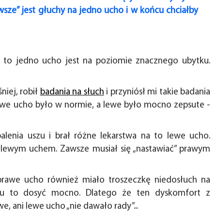
wsze” jest głuchy na jedno ucho i w końcu chciałby
że to jedno ucho jest na poziomie znacznego ubytku.
iej, robił
badania na słuch
i przyniósł mi takie badania
rawe ucho było w normie, a lewe było mocno zepsute -
alenia uszu i brał różne lekarstwa na to lewe ucho.
m lewym uchem. Zawsze musiał się „nastawiać” prawym
e prawe ucho również miało troszeczkę niedosłuch na
mu to dosyć mocno. Dlatego że ten dyskomfort z
, ani lewe ucho „nie dawało rady”...