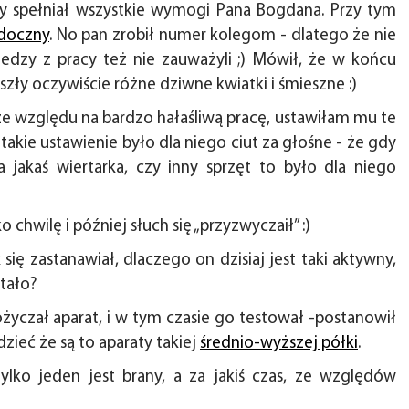
y spełniał wszystkie wymogi Pana Bogdana. Przy tym
idoczny
. No pan zrobił numer kolegom - dlatego że nie
edzy z pracy też nie zauważyli ;)
Mówił, że w końcu
szły oczywiście różne dziwne kwiatki i śmieszne :)
e względu na bardzo hałaśliwą pracę, ustawiłam mu te
takie ustawienie było dla niego ciut za głośne - że gdy
 jakaś wiertarka, czy inny sprzęt to było dla niego
 chwilę i później słuch się „przyzwyczaił” :)
ę zastanawiał, dlaczego on dzisiaj jest taki aktywny,
stało?
yczał aparat, i w tym czasie go testował -postanowił
zieć że są to aparaty takiej
średnio-wyższej półki
.
ylko jeden jest brany, a za jakiś czas, ze względów