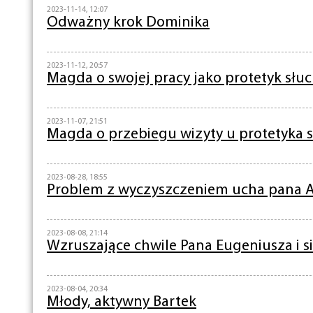
2023-11-14, 12:07
Odważny krok Dominika
2023-11-12, 20:57
Magda o swojej pracy jako protetyk słu
2023-11-07, 21:51
Magda o przebiegu wizyty u protetyka 
2023-08-28, 18:55
Problem z wyczyszczeniem ucha pana A
2023-08-08, 21:14
Wzruszające chwile Pana Eugeniusza i s
2023-08-04, 20:34
Młody, aktywny Bartek