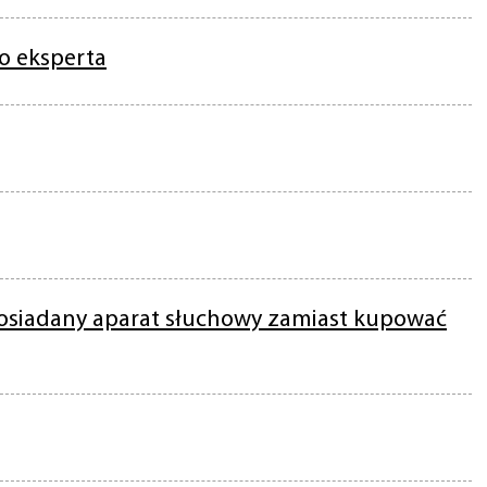
o eksperta
osiadany aparat słuchowy zamiast kupować