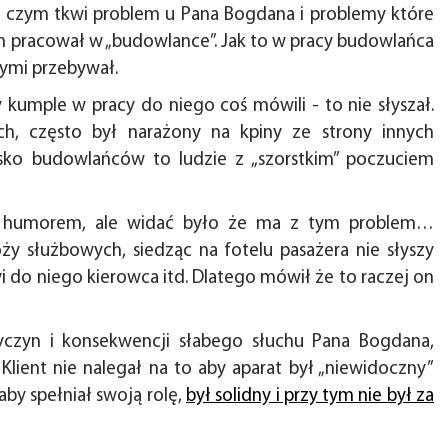
czym tkwi problem u Pana Bogdana i problemy które
an pracował w „budowlance”. Jak to w pracy budowlańca
órymi przebywał.
kumple w pracy do niego coś mówili - to nie słyszał.
ch, często był narażony na kpiny ze strony innych
ko budowlańców to ludzie z „szorstkim” poczuciem
ś humorem, ale widać było że ma z tym problem…
y służbowych, siedząc na fotelu pasażera nie słyszy
do niego kierowca itd. Dlatego mówił że to raczej on
yczyn i konsekwencji słabego słuchu Pana Bogdana,
 Klient nie nalegał na to aby aparat był „niewidoczny”
aby spełniał swoją rolę,
był solidny i przy tym nie był za